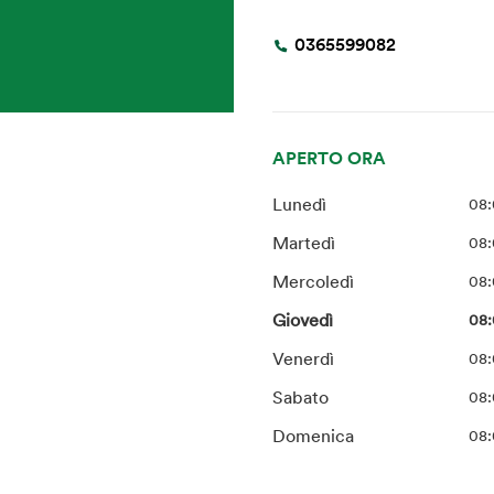
0365599082
APERTO ORA
Lunedì
08:
Martedì
08:
Mercoledì
08:
Giovedì
08:
Venerdì
08:
Sabato
08:
Domenica
08: