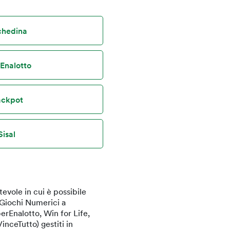
schedina
rEnalotto
jackpot
Sisal
evole in cui è possibile
i Giochi Numerici a
erEnalotto, Win for Life,
inceTutto) gestiti in