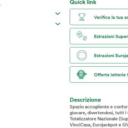
Quick link
a
Verifica la tua 
Estrazioni Supe
Estrazioni Euro
Offerta lotterie 
Descrizione
Spazio accogliente e confort
giocare, divertendosi, tutti 
Totalizzatore Nazionale (Sup
VinciCasa, Eurojackpot e SiV