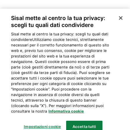
Sisal mette al centro la tua privacy:
scegli tu quali dati condividere
Sisal mette al centro la tua privacy: scegli tu quali dati
condividere​Utilizziamo cookie tecnici, strettamente
necessari per il corretto funzionamento di questo sito
web e, previo tuo consenso, cookie per migliorare le
prestazioni del sito web e la tua esperienza di
navigazione. Questi cookie possono essere di prima
parte (cioè gestiti direttamente da noi) o di terze parti
Privacy
Cookie
Mappa del sito
Preferiti
Iniziative
Programma
(cioè gestiti da terze parti di fiducia). Puoi scegliere se
accettare tutti i cookie oppure puoi selezionare le tue
fedeltà
preferenze per ogni categoria di cookie cliccando su
"Impostazioni cookie". Puoi procedere con la
navigazione in assenza di cookie diversi da quelli
tecnici, attraverso la chiusura di questo banner
IL GIOCO È VIETATO AI MINORI E PUÒ CAUSARE DIPENDENZE PATOLOGICHE
(cliccando sulla “X”). Per maggiori informazioni puoi
consultare la nostra
Informativa cookie
Sisal Italia S.p.A.
Partita IVA: 02433760135
Impostazioni cookie
Accetta tutti