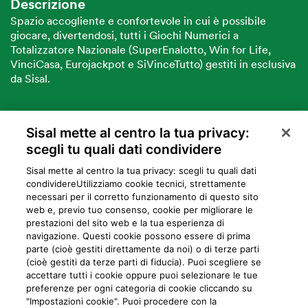
Descrizione
Spazio accogliente e confortevole in cui è possibile
giocare, divertendosi, tutti i Giochi Numerici a
Totalizzatore Nazionale (SuperEnalotto, Win for Life,
VinciCasa, Eurojackpot e SiVinceTutto) gestiti in esclusiva
da Sisal.
Sisal mette al centro la tua privacy:
VUOI DIVENTARE PARTNER SISAL?
scegli tu quali dati condividere
Sisal mette al centro la tua privacy: scegli tu quali dati
condividere​Utilizziamo cookie tecnici, strettamente
necessari per il corretto funzionamento di questo sito
web e, previo tuo consenso, cookie per migliorare le
prestazioni del sito web e la tua esperienza di
navigazione. Questi cookie possono essere di prima
parte (cioè gestiti direttamente da noi) o di terze parti
Privacy
Cookie
Mappa del sito
Preferiti
Iniziative
Programma
(cioè gestiti da terze parti di fiducia). Puoi scegliere se
accettare tutti i cookie oppure puoi selezionare le tue
fedeltà
preferenze per ogni categoria di cookie cliccando su
"Impostazioni cookie". Puoi procedere con la