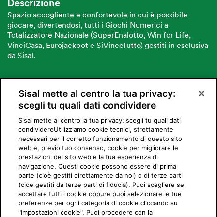
Descrizione
Spazio accogliente e confortevole in cui è possibile
giocare, divertendosi, tutti i Giochi Numerici a
Totalizzatore Nazionale (SuperEnalotto, Win for Life,
VinciCasa, Eurojackpot e SiVinceTutto) gestiti in esclusiva
da Sisal.
Sisal mette al centro la tua privacy:
VUOI DIVENTARE PARTNER SISAL?
scegli tu quali dati condividere
Sisal mette al centro la tua privacy: scegli tu quali dati
condividere​Utilizziamo cookie tecnici, strettamente
necessari per il corretto funzionamento di questo sito
web e, previo tuo consenso, cookie per migliorare le
prestazioni del sito web e la tua esperienza di
navigazione. Questi cookie possono essere di prima
parte (cioè gestiti direttamente da noi) o di terze parti
Privacy
Cookie
Mappa del sito
Preferiti
Iniziative
Programma
(cioè gestiti da terze parti di fiducia). Puoi scegliere se
accettare tutti i cookie oppure puoi selezionare le tue
fedeltà
preferenze per ogni categoria di cookie cliccando su
"Impostazioni cookie". Puoi procedere con la