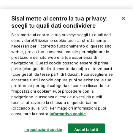
Sisal mette al centro la tua privacy:
scegli tu quali dati condividere
Sisal mette al centro la tua privacy: scegli tu quali dati
condividere​Utilizziamo cookie tecnici, strettamente
necessari per il corretto funzionamento di questo sito
web e, previo tuo consenso, cookie per migliorare le
prestazioni del sito web e la tua esperienza di
navigazione. Questi cookie possono essere di prima
parte (cioè gestiti direttamente da noi) o di terze parti
Privacy
Cookie
Mappa del sito
Preferiti
Iniziative
Programma
(cioè gestiti da terze parti di fiducia). Puoi scegliere se
accettare tutti i cookie oppure puoi selezionare le tue
fedeltà
preferenze per ogni categoria di cookie cliccando su
"Impostazioni cookie". Puoi procedere con la
navigazione in assenza di cookie diversi da quelli
tecnici, attraverso la chiusura di questo banner
IL GIOCO È VIETATO AI MINORI E PUÒ CAUSARE DIPENDENZE PATOLOGICHE
(cliccando sulla “X”). Per maggiori informazioni puoi
consultare la nostra
Informativa cookie
Sisal Italia S.p.A.
Partita IVA: 02433760135
Impostazioni cookie
Accetta tutti