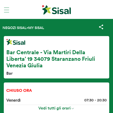
NEGOZI SISAL
>
MY SISAL
Bar Centrale - Via Martiri Della
Liberta' 19 34079 Staranzano Friuli
Venezia Giulia
Bar
CHIUSO ORA
Venerdì
07:30 - 20:30
Vedi tutti gli orari