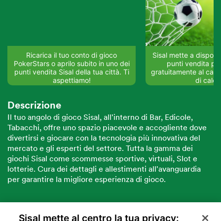
Ricarica il tuo conto di gioco
Sisal mette a disposi
PokerStars o aprilo subito in uno dei
punti vendita per
punti vendita Sisal della tua città. Ti
gratuitamente al cam
aspettiamo!
di calci
Descrizione
Il tuo angolo di gioco Sisal, all'interno di Bar, Edicole,
Tabacchi, offre uno spazio piacevole e accogliente dove
divertirsi e giocare con la tecnologia più innovativa del
mercato e gli esperti del settore. Tutta la gamma dei
giochi Sisal come scommesse sportive, virtuali, Slot e
lotterie. Cura dei dettagli e allestimenti all'avanguardia
per garantire la migliore esperienza di gioco.
Sisal mette al centro la tua privacy:
VUOI DIVENTARE PARTNER SISAL?