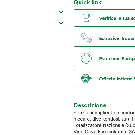
a
Quick link
Verifica la tua 
Estrazioni Supe
Estrazioni Euro
Offerta lotterie 
Descrizione
Spazio accogliente e confort
giocare, divertendosi, tutti 
Totalizzatore Nazionale (Sup
VinciCasa, Eurojackpot e SiV