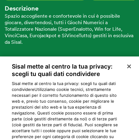
Descrizione
Spazio accogliente e confortevole in cui è possibile
giocare, divertendosi, tutti i Giochi Numerici a
Totalizzatore Nazionale (SuperEnalotto, Win for Life,
VinciCasa, Eurojackpot e SiVinceTutto) gestiti in esclusiva
da Sisal.
Sisal mette al centro la tua privacy:
VUOI DIVENTARE PARTNER SISAL?
scegli tu quali dati condividere
Sisal mette al centro la tua privacy: scegli tu quali dati
condividere​Utilizziamo cookie tecnici, strettamente
necessari per il corretto funzionamento di questo sito
web e, previo tuo consenso, cookie per migliorare le
prestazioni del sito web e la tua esperienza di
navigazione. Questi cookie possono essere di prima
parte (cioè gestiti direttamente da noi) o di terze parti
Privacy
Cookie
Mappa del sito
Preferiti
Iniziative
Programma
(cioè gestiti da terze parti di fiducia). Puoi scegliere se
accettare tutti i cookie oppure puoi selezionare le tue
fedeltà
preferenze per ogni categoria di cookie cliccando su