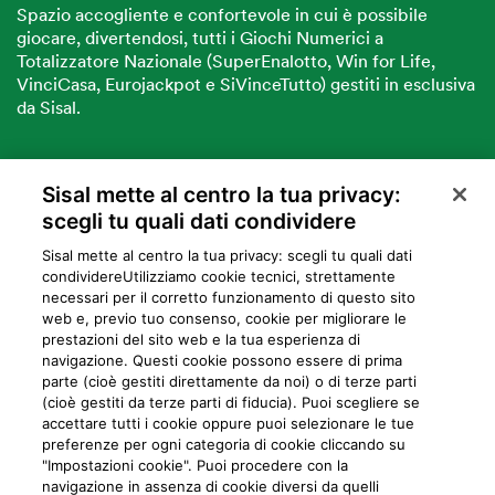
Spazio accogliente e confortevole in cui è possibile
giocare, divertendosi, tutti i Giochi Numerici a
Totalizzatore Nazionale (SuperEnalotto, Win for Life,
VinciCasa, Eurojackpot e SiVinceTutto) gestiti in esclusiva
da Sisal.
Sisal mette al centro la tua privacy:
VUOI DIVENTARE PARTNER SISAL?
scegli tu quali dati condividere
Sisal mette al centro la tua privacy: scegli tu quali dati
condividere​Utilizziamo cookie tecnici, strettamente
necessari per il corretto funzionamento di questo sito
web e, previo tuo consenso, cookie per migliorare le
prestazioni del sito web e la tua esperienza di
navigazione. Questi cookie possono essere di prima
parte (cioè gestiti direttamente da noi) o di terze parti
Privacy
Cookie
Mappa del sito
Preferiti
Iniziative
Programma
(cioè gestiti da terze parti di fiducia). Puoi scegliere se
accettare tutti i cookie oppure puoi selezionare le tue
fedeltà
preferenze per ogni categoria di cookie cliccando su
"Impostazioni cookie". Puoi procedere con la
navigazione in assenza di cookie diversi da quelli