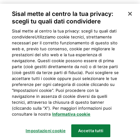
Sisal mette al centro la tua privacy:
scegli tu quali dati condividere
Sisal mette al centro la tua privacy: scegli tu quali dati
condividere​Utilizziamo cookie tecnici, strettamente
necessari per il corretto funzionamento di questo sito
web e, previo tuo consenso, cookie per migliorare le
prestazioni del sito web e la tua esperienza di
navigazione. Questi cookie possono essere di prima
parte (cioè gestiti direttamente da noi) o di terze parti
Privacy
Cookie
Mappa del sito
Preferiti
Iniziative
Programma
(cioè gestiti da terze parti di fiducia). Puoi scegliere se
accettare tutti i cookie oppure puoi selezionare le tue
fedeltà
preferenze per ogni categoria di cookie cliccando su
"Impostazioni cookie". Puoi procedere con la
navigazione in assenza di cookie diversi da quelli
tecnici, attraverso la chiusura di questo banner
IL GIOCO È VIETATO AI MINORI E PUÒ CAUSARE DIPENDENZE PATOLOGICHE
(cliccando sulla “X”). Per maggiori informazioni puoi
consultare la nostra
Informativa cookie
Sisal Italia S.p.A.
Partita IVA: 02433760135
Impostazioni cookie
Accetta tutti