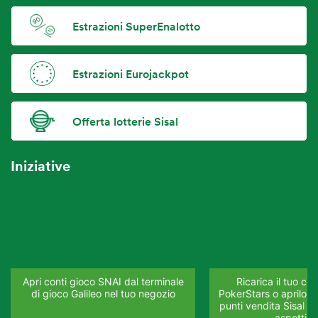
Estrazioni SuperEnalotto
Estrazioni Eurojackpot
Offerta lotterie Sisal
Iniziative
Apri conti gioco SNAI dal terminale
Ricarica il tuo co
di gioco Galileo nel tuo negozio
PokerStars o aprilo su
punti vendita Sisal del
aspettia