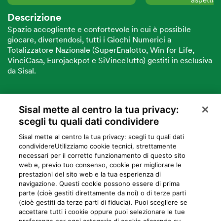
Descrizione
Spazio accogliente e confortevole in cui è possibile
giocare, divertendosi, tutti i Giochi Numerici a
Totalizzatore Nazionale (SuperEnalotto, Win for Life,
VinciCasa, Eurojackpot e SiVinceTutto) gestiti in esclusiva
da Sisal.
Sisal mette al centro la tua privacy:
VUOI DIVENTARE PARTNER SISAL?
scegli tu quali dati condividere
Sisal mette al centro la tua privacy: scegli tu quali dati
condividere​Utilizziamo cookie tecnici, strettamente
necessari per il corretto funzionamento di questo sito
web e, previo tuo consenso, cookie per migliorare le
prestazioni del sito web e la tua esperienza di
navigazione. Questi cookie possono essere di prima
parte (cioè gestiti direttamente da noi) o di terze parti
Privacy
Cookie
Mappa del sito
Preferiti
Iniziative
Programma
(cioè gestiti da terze parti di fiducia). Puoi scegliere se
accettare tutti i cookie oppure puoi selezionare le tue
fedeltà