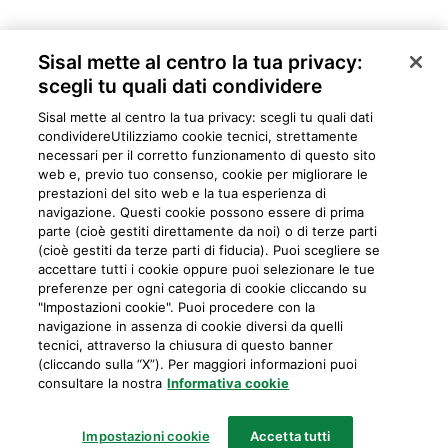
Sisal mette al centro la tua privacy:
scegli tu quali dati condividere
Sisal mette al centro la tua privacy: scegli tu quali dati
condividere​Utilizziamo cookie tecnici, strettamente
necessari per il corretto funzionamento di questo sito
web e, previo tuo consenso, cookie per migliorare le
prestazioni del sito web e la tua esperienza di
navigazione. Questi cookie possono essere di prima
parte (cioè gestiti direttamente da noi) o di terze parti
Privacy
Cookie
Mappa del sito
Preferiti
Iniziative
Programma
(cioè gestiti da terze parti di fiducia). Puoi scegliere se
accettare tutti i cookie oppure puoi selezionare le tue
fedeltà
preferenze per ogni categoria di cookie cliccando su
"Impostazioni cookie". Puoi procedere con la
navigazione in assenza di cookie diversi da quelli
tecnici, attraverso la chiusura di questo banner
IL GIOCO È VIETATO AI MINORI E PUÒ CAUSARE DIPENDENZE PATOLOGICHE
(cliccando sulla “X”). Per maggiori informazioni puoi
consultare la nostra
Informativa cookie
Sisal Italia S.p.A.
Partita IVA: 02433760135
Impostazioni cookie
Accetta tutti