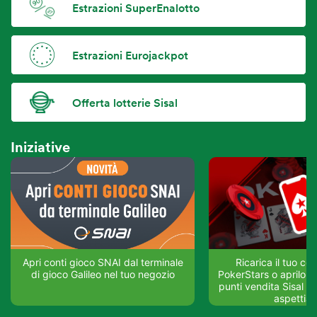
Estrazioni SuperEnalotto
Estrazioni Eurojackpot
Offerta lotterie Sisal
Iniziative
Apri conti gioco SNAI dal terminale
Ricarica il tuo co
di gioco Galileo nel tuo negozio
PokerStars o aprilo su
punti vendita Sisal del
aspettia