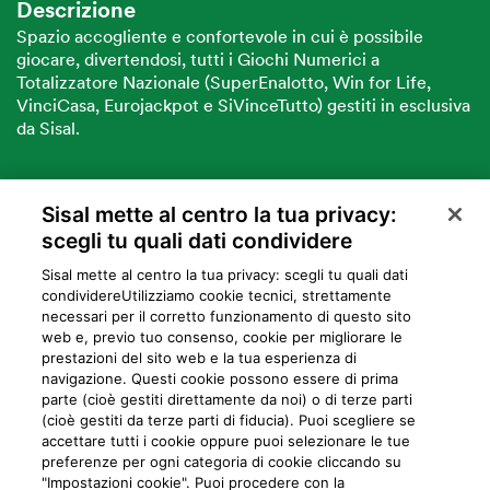
Descrizione
Spazio accogliente e confortevole in cui è possibile
giocare, divertendosi, tutti i Giochi Numerici a
Totalizzatore Nazionale (SuperEnalotto, Win for Life,
VinciCasa, Eurojackpot e SiVinceTutto) gestiti in esclusiva
da Sisal.
Sisal mette al centro la tua privacy:
VUOI DIVENTARE PARTNER SISAL?
scegli tu quali dati condividere
Sisal mette al centro la tua privacy: scegli tu quali dati
condividere​Utilizziamo cookie tecnici, strettamente
necessari per il corretto funzionamento di questo sito
web e, previo tuo consenso, cookie per migliorare le
prestazioni del sito web e la tua esperienza di
navigazione. Questi cookie possono essere di prima
parte (cioè gestiti direttamente da noi) o di terze parti
Privacy
Cookie
Mappa del sito
Preferiti
Iniziative
Programma
(cioè gestiti da terze parti di fiducia). Puoi scegliere se
accettare tutti i cookie oppure puoi selezionare le tue
fedeltà
preferenze per ogni categoria di cookie cliccando su
"Impostazioni cookie". Puoi procedere con la