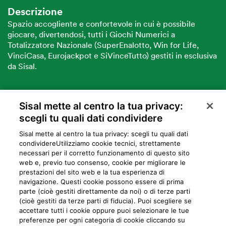
Descrizione
Spazio accogliente e confortevole in cui è possibile
giocare, divertendosi, tutti i Giochi Numerici a
Totalizzatore Nazionale (SuperEnalotto, Win for Life,
VinciCasa, Eurojackpot e SiVinceTutto) gestiti in esclusiva
da Sisal.
Sisal mette al centro la tua privacy:
VUOI DIVENTARE PARTNER SISAL?
scegli tu quali dati condividere
Sisal mette al centro la tua privacy: scegli tu quali dati
condividere​Utilizziamo cookie tecnici, strettamente
necessari per il corretto funzionamento di questo sito
web e, previo tuo consenso, cookie per migliorare le
prestazioni del sito web e la tua esperienza di
navigazione. Questi cookie possono essere di prima
parte (cioè gestiti direttamente da noi) o di terze parti
Privacy
Cookie
Mappa del sito
Preferiti
Iniziative
Programma
(cioè gestiti da terze parti di fiducia). Puoi scegliere se
accettare tutti i cookie oppure puoi selezionare le tue
fedeltà
preferenze per ogni categoria di cookie cliccando su