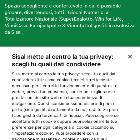
Spazio accogliente e confortevole in cui è possibile
giocare, divertendosi, tutti i Giochi Numerici a
Totalizzatore Nazionale (SuperEnalotto, Win for Life,
VinciCasa, Eurojackpot e SiVinceTutto) gestiti in esclusiva
da Sisal.
Sisal mette al centro la tua privacy:
VUOI DIVENTARE PARTNER SISAL?
scegli tu quali dati condividere
Sisal mette al centro la tua privacy: scegli tu quali dati
condividere​Utilizziamo cookie tecnici, strettamente
necessari per il corretto funzionamento di questo sito
web e, previo tuo consenso, cookie per migliorare le
prestazioni del sito web e la tua esperienza di
navigazione. Questi cookie possono essere di prima
parte (cioè gestiti direttamente da noi) o di terze parti
Privacy
Cookie
Mappa del sito
Preferiti
Iniziative
Programma
(cioè gestiti da terze parti di fiducia). Puoi scegliere se
accettare tutti i cookie oppure puoi selezionare le tue
fedeltà
preferenze per ogni categoria di cookie cliccando su
"Impostazioni cookie". Puoi procedere con la
navigazione in assenza di cookie diversi da quelli