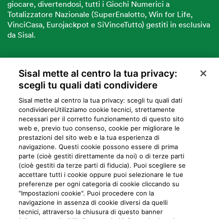
giocare, divertendosi, tutti i Giochi Numerici a
Totalizzatore Nazionale (SuperEnalotto, Win for Life,
VinciCasa, Eurojackpot e SiVinceTutto) gestiti in esclusiva
da Sisal.
Sisal mette al centro la tua privacy:
VUOI DIVENTARE PARTNER SISAL?
scegli tu quali dati condividere
Sisal mette al centro la tua privacy: scegli tu quali dati
condividere​Utilizziamo cookie tecnici, strettamente
necessari per il corretto funzionamento di questo sito
web e, previo tuo consenso, cookie per migliorare le
prestazioni del sito web e la tua esperienza di
navigazione. Questi cookie possono essere di prima
parte (cioè gestiti direttamente da noi) o di terze parti
Privacy
Cookie
Mappa del sito
Preferiti
Iniziative
Programma
(cioè gestiti da terze parti di fiducia). Puoi scegliere se
accettare tutti i cookie oppure puoi selezionare le tue
fedeltà
preferenze per ogni categoria di cookie cliccando su
"Impostazioni cookie". Puoi procedere con la
navigazione in assenza di cookie diversi da quelli
tecnici, attraverso la chiusura di questo banner
IL GIOCO È VIETATO AI MINORI E PUÒ CAUSARE DIPENDENZE PATOLOGICHE