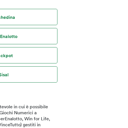
schedina
rEnalotto
jackpot
Sisal
evole in cui è possibile
i Giochi Numerici a
erEnalotto, Win for Life,
inceTutto) gestiti in