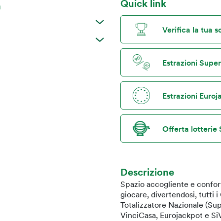
Quick link
a
Verifica la tua 
Estrazioni Supe
Estrazioni Euro
Offerta lotterie 
Descrizione
Spazio accogliente e confort
giocare, divertendosi, tutti 
Totalizzatore Nazionale (Sup
VinciCasa, Eurojackpot e SiV