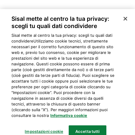
Sisal mette al centro la tua privacy:
scegli tu quali dati condividere
Sisal mette al centro la tua privacy: scegli tu quali dati
condividere​Utilizziamo cookie tecnici, strettamente
necessari per il corretto funzionamento di questo sito
web e, previo tuo consenso, cookie per migliorare le
prestazioni del sito web e la tua esperienza di
navigazione. Questi cookie possono essere di prima
parte (cioè gestiti direttamente da noi) o di terze parti
Privacy
Cookie
Mappa del sito
Preferiti
Iniziative
Programma
(cioè gestiti da terze parti di fiducia). Puoi scegliere se
accettare tutti i cookie oppure puoi selezionare le tue
fedeltà
preferenze per ogni categoria di cookie cliccando su
"Impostazioni cookie". Puoi procedere con la
navigazione in assenza di cookie diversi da quelli
tecnici, attraverso la chiusura di questo banner
IL GIOCO È VIETATO AI MINORI E PUÒ CAUSARE DIPENDENZE PATOLOGICHE
(cliccando sulla “X”). Per maggiori informazioni puoi
consultare la nostra
Informativa cookie
Sisal Italia S.p.A.
Partita IVA: 02433760135
Impostazioni cookie
Accetta tutti