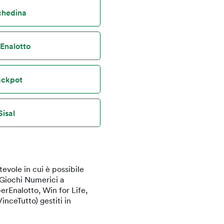
schedina
rEnalotto
jackpot
Sisal
evole in cui è possibile
i Giochi Numerici a
erEnalotto, Win for Life,
inceTutto) gestiti in