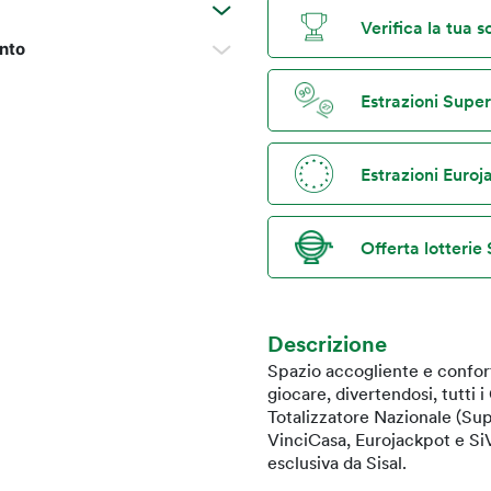
Verifica la tua 
nto
Estrazioni Supe
Estrazioni Euro
Offerta lotterie 
Descrizione
Spazio accogliente e confort
giocare, divertendosi, tutti 
Totalizzatore Nazionale (Sup
VinciCasa, Eurojackpot e SiV
esclusiva da Sisal.