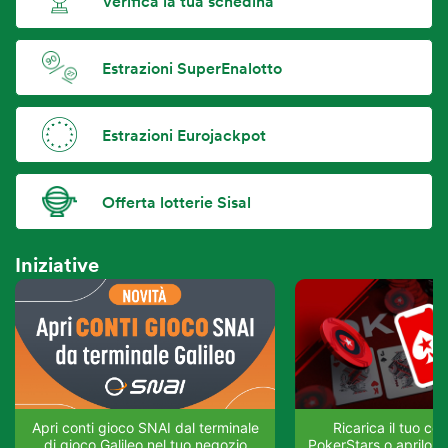
Verifica la tua schedina
Estrazioni SuperEnalotto
Estrazioni Eurojackpot
Offerta lotterie Sisal
Iniziative
Apri conti gioco SNAI dal terminale
Ricarica il tuo co
di gioco Galileo nel tuo negozio
PokerStars o aprilo su