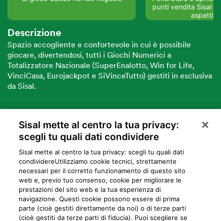
punti vendita Sisal del
aspettia
Descrizione
Spazio accogliente e confortevole in cui è possibile
giocare, divertendosi, tutti i Giochi Numerici a
Totalizzatore Nazionale (SuperEnalotto, Win for Life,
VinciCasa, Eurojackpot e SiVinceTutto) gestiti in esclusiva
da Sisal.
Sisal mette al centro la tua privacy:
VUOI DIVENTARE PARTNER SISAL?
scegli tu quali dati condividere
Sisal mette al centro la tua privacy: scegli tu quali dati
condividere​Utilizziamo cookie tecnici, strettamente
necessari per il corretto funzionamento di questo sito
web e, previo tuo consenso, cookie per migliorare le
prestazioni del sito web e la tua esperienza di
navigazione. Questi cookie possono essere di prima
parte (cioè gestiti direttamente da noi) o di terze parti
Privacy
Cookie
Mappa del sito
Preferiti
Iniziative
Programma
(cioè gestiti da terze parti di fiducia). Puoi scegliere se