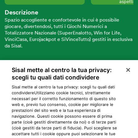
aspettia
Descrizione
Spazio accogliente e confortevole in cui è possibile
giocare, divertendosi, tutti i Giochi Numerici a
Totalizzatore Nazionale (SuperEnalotto, Win for Life,
VinciCasa, Eurojackpot e SiVinceTutto) gestiti in esclusiva
da Sisal.
Sisal mette al centro la tua privacy:
VUOI DIVENTARE PARTNER SISAL?
scegli tu quali dati condividere
Sisal mette al centro la tua privacy: scegli tu quali dati
condividere​Utilizziamo cookie tecnici, strettamente
necessari per il corretto funzionamento di questo sito
web e, previo tuo consenso, cookie per migliorare le
prestazioni del sito web e la tua esperienza di
navigazione. Questi cookie possono essere di prima
parte (cioè gestiti direttamente da noi) o di terze parti
Privacy
Cookie
Mappa del sito
Preferiti
Iniziative
Programma
(cioè gestiti da terze parti di fiducia). Puoi scegliere se
accettare tutti i cookie oppure puoi selezionare le tue
fedeltà