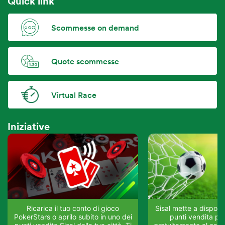
Quick link
Scommesse on demand
Quote scommesse
Virtual Race
Iniziative
Ricarica il tuo conto di gioco
Sisal mette a disposi
PokerStars o aprilo subito in uno dei
punti vendita per