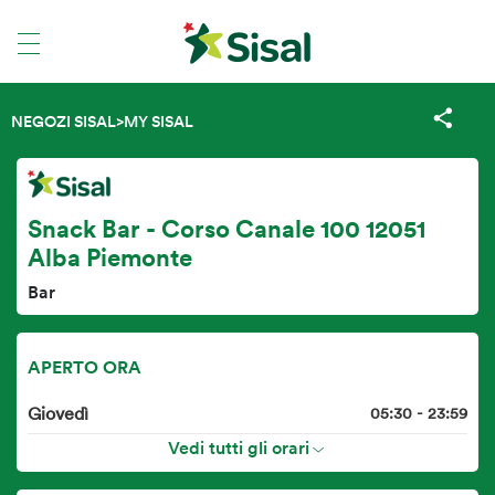
NEGOZI SISAL
>
MY SISAL
Snack Bar - Corso Canale 100 12051
Alba Piemonte
Bar
APERTO ORA
Giovedì
05:30 - 23:59
Vedi tutti gli orari