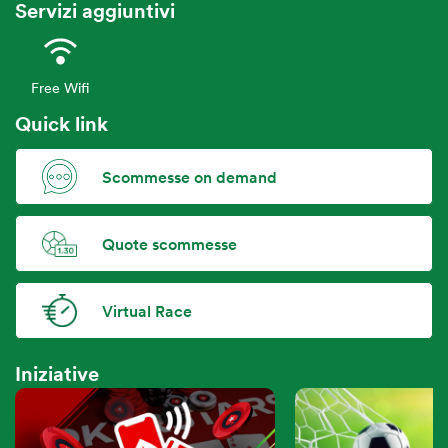
Servizi aggiuntivi
Free Wifi
Quick link
Scommesse on demand
Quote scommesse
Virtual Race
Iniziative