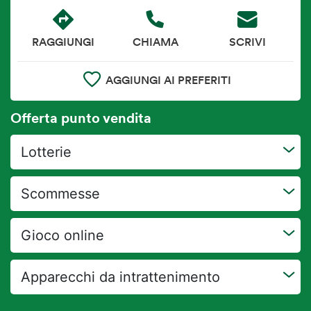
RAGGIUNGI
CHIAMA
SCRIVI
AGGIUNGI AI PREFERITI
Offerta punto vendita
Lotterie
Scommesse
Gioco online
Apparecchi da intrattenimento